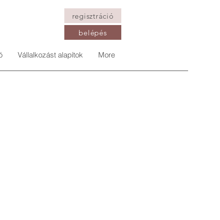
regisztráció
belépés
ó
Vállalkozást alapítok
More