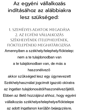
Az egyéni vállalkozás
indításához az alábbiakra
lesz szükséged:
1. Személyes adatok megadása
2. Az egyéni vállalkozás
székhelyének (telephelyének,
fióktelepének) meghatározása
Amennyiben a székhely/telephely/fióktelep:
nem a te tulajdonodban van
a te tulajdonodban van, de más a
haszonélvező
akkor szükséged lesz egy úgynevezett
Székhelyhasználat jogcímét igazoló okiratra
az ingatlan tulajdonosától/haszonélvezőjétől.
Ebben az illető hozzájárul ahhoz, hogy egyéni
vállalkozás székhelye/telephelye/fióktelepe
az adott ingatlanon kerüljön bejegyzésre.