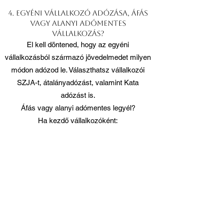
4. Egyéni vállalkozó adózása, áfás
vagy alanyi adómentes
vállalkozás?
El kell döntened, hogy az egyéni
vállalkozásból származó jövedelmedet milyen
módon adózod le. Választhatsz vállalkozói
SZJA-t, átalányadózást, valamint Kata
adózást is.
Áfás vagy alanyi adómentes legyél?
Ha kezdő vállalkozóként:
nem tervezel nagyobb beruházást
kisebb bevétellel, alacsony költségszinttel
kalkulálsz
akkor érdemes inkább alanyi
adómentességet választanod.
Ennek értékhatára évi 12 millió forint. Ha az
egyéni vállalkozásodat év közben kezded el,