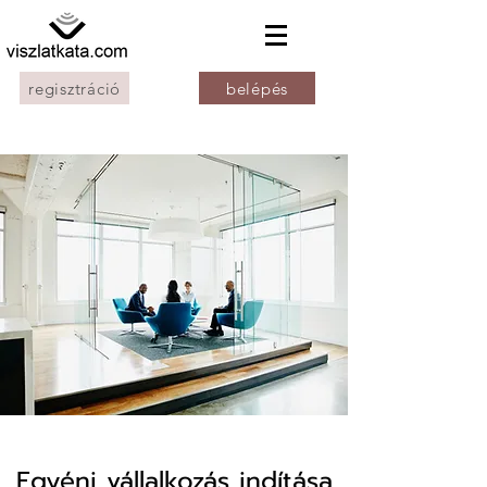
regisztráció
belépés
Egyéni vállalkozás indítása