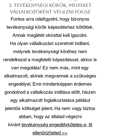
3. Tevékenységi körök, melyeket
vállalkozóként végezni fogsz
Fontos arra odafigyelni, hogy bizonyos
tevékenységi körök képesítéshez kötöttek.
Annak meglétét okirattal kell igazolni.
Ha olyan vállalkozást szeretnél indítani,
melynek tevékenységi köréhez nem
rendelkezel a megfelelő képesítéssel, akkor is
van megoldás! Ez nem más, mint egy
alkalmazott, akinek megvannak a szükséges
engedélyei. Erre mindenképpen érdemes
gondolnod a vállalkozás indítása előtt, hiszen
egy alkalmazott foglalkoztatása például
jelentős költséget jelent. Ha nem vagy biztos
abban, hogy az általad végezni
kívánt
tevékenység engedélyköteles-e, itt
ellenőrizheted >>