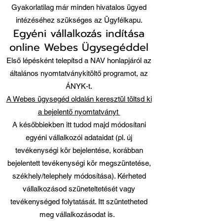
Gyakorlatilag már minden hivatalos ügyed
intézéséhez szükséges az Ügyfélkapu.
Egyéni vállalkozás indítása
online Webes Ügysegéddel
Első lépésként telepítsd a NAV honlapjáról az
általános nyomtatványkitöltő programot, az
ÁNYK-t.
A Webes ügysegéd oldalán keresztül töltsd ki
a bejelentő nyomtatványt
A későbbiekben itt tudod majd módosítani
egyéni vállalkozói adataidat (pl. új
tevékenységi kör bejelentése, korábban
bejelentett tevékenységi kör megszüntetése,
székhely/telephely módosítása). Kérheted
vállalkozásod szüneteltetését vagy
tevékenységed folytatását. Itt szüntetheted
meg vállalkozásodat is.