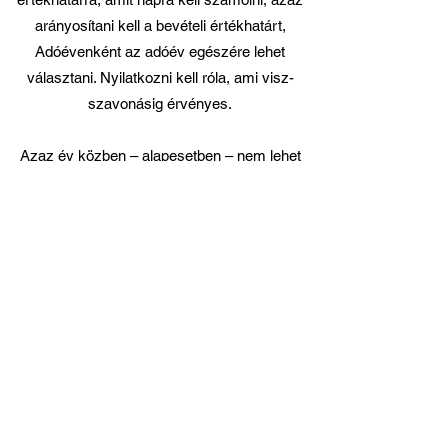
arányosítani kell a bevételi értékhatárt,
Adóévenként az adóév egészére lehet
választani. Nyilatkozni kell róla, ami visz-
szavonásig érvényes.
Azaz év közben – alapesetben – nem lehet
kilépni belőle. Viszont a kata év közben is
választható, azaz így mégiscsak ki lehet lépni
az átalányadóból. Vagy ki lehet esni belőle,
akkor viszont év elejétől visszamenőlegesen
is átkerül a normál tételes egyéni vállalkozói
adózás alá (vállalkozói szja). A katába való
belépés feltételei és kikerülés esetei 2022.
szeptember 1-jétől jelentősen módosulnak az
új Kata törvény által.
A tevékenységét év közben kezdő, vagy a