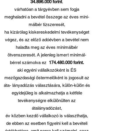
34.896.000
forint
.
várhatóan a tárgyévben sem fogja
meghaladni a bevétel összege az éves mini-
málbér tízszeresét,
ha kizárólag kiskereskedelmi tevékenységet
végez, és az előző adóévben a bevétel nem
haladta meg az éves minimálbér
ötvenszeresét. A jelenleg ismert minimál-
bérrel számolva ez
174.480.000
forint.
aki egyéni vállalkozóként is ÉS
mezőgazdasági őstermelőként is jogosult az
áta- lányadózás választására, külön-külön és
egyidejűleg is alkalmazhatja a kétféle
tevékenységre elkülönülten az
átalányadózást,
év közben kezdő vállalkozó is választhatja,
de ebben az esetben figyelni kell a bevételi
értékhatárra, amit napra kell számolni, azaz