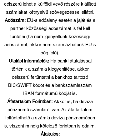
célszerű lehet a külföldi vevő részére kiállított
számlákat kétnyelvű szövegezéssel ellátni.
Adószám:
EU-s adóalany esetén a jaját és a
partner közösségi adószámát is fel kell
tüntetni (ha nem igényeltünk közösségi
adószámot, akkor nem számlázhatunk EU-s
cég felé).
Utalási információk:
Ha banki átutalással
történik a számla kiegyenlítése, akkor
célszerű feltüntetni a bankhoz tartozó
BIC/SWIFT kódot és a bankszámlaszám
IBAN formátumú kódját is.
Áfatartalom Forintban:
Akkor is, ha deviza
pénznemű számláról van. Az áfa tartalom
feltüntethető a számla deviza pénznemében
is, viszont mindig kötelező forintban is odaírni.
Áfakulcs: